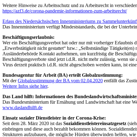
Weitere Hinweise zu Arbeitsschutz und zu Arbeitsrecht in verschied
https://azf3.de/corona-pandemie-informationen-zum-arbeitsrecht/
Erlass des Niedersächsischen Innenministeriums zu Sammelunterkünf
Das Innenministerium verfügt Mindeststandards, die bei der Unterbri
Beschäftigungserlaubnis:
Wer ein Beschäftigungsverbot hat oder nur mit vorheriger Erlaubnis d
„Erwerbstätigkeit nicht gestattet“ bzw.: „Selbstständige Tätigkeit(en)
Ausländerbehörde Kontakt aufnehmen, um kurzfristig die Beschäftigung
Beschäftigungsverbote sind jetzt i.d.R. nicht mehr zulässig, wenn s
Virus derzeit praktisch i.d.R. nicht abgeschoben werden kann, ist ein
Bundesagentur für Arbeit (BA) erteilt Globalzustimmung:
Mit der
Globalzustimmung der BA vom 02.04.2020
entfällt das Zust
Weitere Infos siehe hier
.
Das Land hilft: Informationen des Bundeslandwirtschaftsminist
Das Bundesministerium für Ernähung und Landwirtschaft hat eine Webs
www.daslandhilft.de
Einsatz sozialer Dienstleister in der Corona-Krise:
Seit dem 28. März 2020 ist das
Sozialdienstleistereinsatzgesetz
(sie
einbringen und diese auch bezahlt bekommen können. Sozialdienstleis
Strukturen aufzubauen, die mögliche Hürden überwinden helfen, wie z