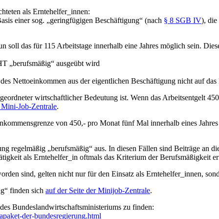
hteten als Erntehelfer_innen:
 Basis einer sog. „geringfügigen Beschäftigung“ (nach
§ 8 SGB IV
), di
un soll das für 115 Arbeitstage innerhalb eine Jahres möglich sein. Di
CHT „berufsmäßig“ ausgeübt wird
 des Nettoeinkommen aus der eigentlichen Beschäftigung nicht auf das 
ordneter wirtschaftlicher Bedeutung ist. Wenn das Arbeitsentgelt 450,-
 Mini-Job-Zentrale
.
nkommensgrenze von 450,- pro Monat fünf Mal innerhalb eines Jahres 
gung regelmäßig „berufsmäßig“ aus. In diesen Fällen sind Beiträge an di
gkeit als Erntehelfer_in oftmals das Kriterium der Berufsmäßigkeit er
rden sind, gelten nicht nur für den Einsatz als Erntehelfer_innen, son
g“ finden sich
auf der Seite der Minijob-Zentrale
.
 des Bundeslandwirtschaftsministeriums zu finden:
apaket-der-bundesregierung.html