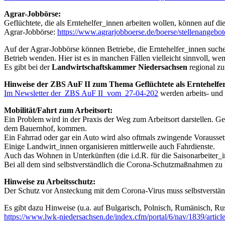
Agrar-Jobbörse:
Geflüchtete, die als Erntehelfer_innen arbeiten wollen, können auf di
Agrar-Jobbörse:
https://www.agrarjobboerse.de/boerse/stellenangeb
Auf der Agrar-Jobbörse können Betriebe, die Erntehelfer_innen suchen
Betrieb wenden. Hier ist es in manchen Fällen vielleicht sinnvoll, w
Es gibt bei der
Landwirtschaftskammer Niedersachsen
regional z
Hinweise der ZBS AuF II zum Thema Geflüchtete als Erntehelfe
Im Newsletter der_ZBS AuF II_vom_27-04-202
werden arbeits- und a
Mobilität/Fahrt zum Arbeitsort:
Ein Problem wird in der Praxis der Weg zum Arbeitsort darstellen. Gefl
dem Bauernhof, kommen.
Ein Fahrrad oder gar ein Auto wird also oftmals zwingende Vorausset
Einige Landwirt_innen organisieren mittlerweile auch Fahrdienste.
Auch das Wohnen in Unterkünften (die i.d.R. für die Saisonarbeiter_i
Bei all dem sind selbstverständlich die Corona-Schutzmaßnahmen zu 
Hinweise zu Arbeitsschutz:
Der Schutz vor Ansteckung mit dem Corona-Virus muss selbstverständl
Es gibt dazu Hinweise (u.a. auf Bulgarisch, Polnisch, Rumänisch, Rus
https://www.lwk-niedersachsen.de/index.cfm/portal/6/nav/1839/articl