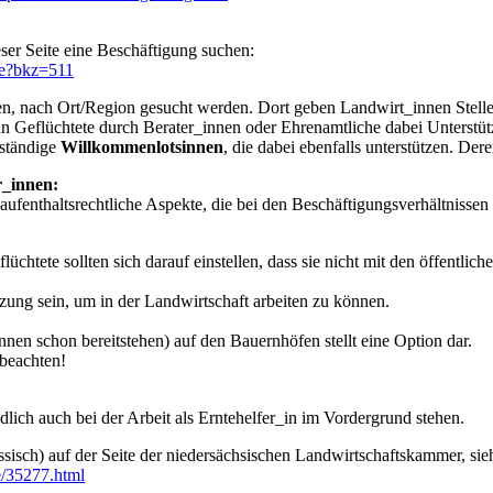
eser Seite eine Beschäftigung suchen:
ote?bkz=511
, nach Ort/Region gesucht werden. Dort geben Landwirt_innen Stellenge
enn Geflüchtete durch Berater_innen oder Ehrenamtliche dabei Unterstüt
uständige
Willkommenlotsinnen
, die dabei ebenfalls unterstützen. Der
r_innen:
ufenthaltsrechtliche Aspekte, die bei den Beschäftigungsverhältnissen f
üchtete sollten sich darauf einstellen, dass sie nicht mit den öffentlic
zung sein, um in der Landwirtschaft arbeiten zu können.
nnen schon bereitstehen) auf den Bauernhöfen stellt eine Option dar.
beachten!
ich auch bei der Arbeit als Erntehelfer_in im Vordergrund stehen.
sisch) auf der Seite der niedersächsischen Landwirtschaftskammer, sieh
e/35277.html