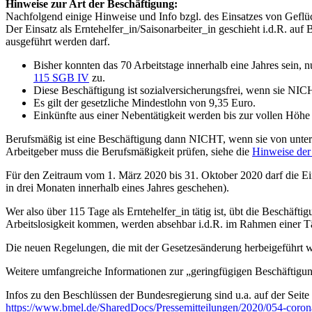
Hinweise zur Art der Beschäftigung:
Nachfolgend einige Hinweise und Info bzgl. des Einsatzes von Geflüc
Der Einsatz als Erntehelfer_in/Saisonarbeiter_in geschieht i.d.R. auf
ausgeführt werden darf.
Bisher konnten das 70 Arbeitstage innerhalb eine Jahres sein, n
115 SGB IV
zu.
Diese Beschäftigung ist sozialversicherungsfrei, wenn sie NI
Es gilt der gesetzliche Mindestlohn von 9,35 Euro.
Einkünfte aus einer Nebentätigkeit werden bis zur vollen Höhe
Berufsmäßig ist eine Beschäftigung dann NICHT, wenn sie von unterge
Arbeitgeber muss die Berufsmäßigkeit prüfen, siehe die
Hinweise der
Für den Zeitraum vom 1. März 2020 bis 31. Oktober 2020 darf die Ei
in drei Monaten innerhalb eines Jahres geschehen).
Wer also über 115 Tage als Erntehelfer_in tätig ist, übt die Beschäfti
Arbeitslosigkeit kommen, werden absehbar i.d.R. im Rahmen einer Täti
Die neuen Regelungen, die mit der Gesetzesänderung herbeigeführt wo
Weitere umfangreiche Informationen zur „geringfügigen Beschäftigun
Infos zu den Beschlüssen der Bundesregierung sind u.a. auf der Seite
https://www.bmel.de/SharedDocs/Pressemitteilungen/2020/054-coron