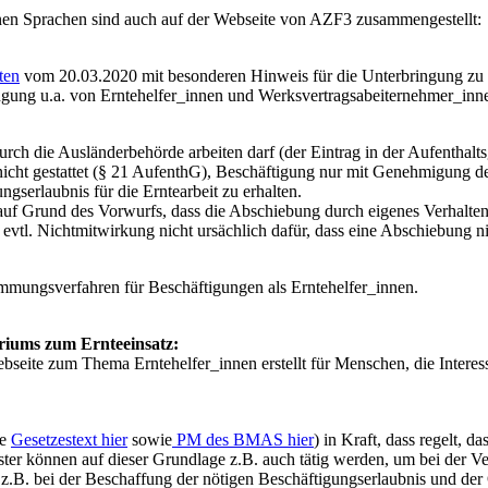
enen Sprachen sind auch auf der Webseite von AZF3 zusammengestellt:
ten
vom 20.03.2020 mit besonderen Hinweis für die Unterbringung zu
ngung u.a. von Erntehelfer_innen und Werksvertragsabeiternehmer_inne
urch die Ausländerbehörde arbeiten darf (der Eintrag in der Aufenthalts
 nicht gestattet (§ 21 AufenthG), Beschäftigung nur mit Genehmigung der
serlaubnis für die Erntearbeit zu erhalten.
ie auf Grund des Vorwurfs, dass die Abschiebung durch eigenes Verhalte
e evtl. Nichtmitwirkung nicht ursächlich dafür, dass eine Abschiebung 
immungsverfahren für Beschäftigungen als Erntehelfer_innen.
eriums zum Ernteeinsatz:
eite zum Thema Erntehelfer_innen erstellt für Menschen, die Interesse
he
Gesetzestext hier
sowie
PM des BMAS hier
) in Kraft, dass regelt, 
ter können auf dieser Grundlage z.B. auch tätig werden, um bei der Ve
.B. bei der Beschaffung der nötigen Beschäftigungserlaubnis und der O