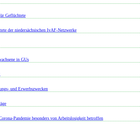
ür Geflüchtete
tete der niedersächsischen IvAF-Netzwerke
rwachsene in GUs
g
ldungs- und Erwerbszwecken
räge
rona-Pandemie besonders von Arbeitslosigkeit betroffen